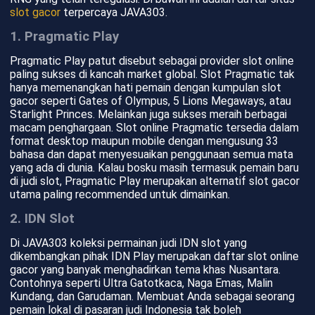
slot gacor
terpercaya JAVA303.
1. Pragmatic Play
Pragmatic Play patut disebut sebagai provider slot online
paling sukses di kancah market global. Slot Pragmatic tak
hanya memenangkan hati pemain dengan kumpulan slot
gacor seperti Gates of Olympus, 5 Lions Megaways, atau
Starlight Princes. Melainkan juga sukses meraih berbagai
macam penghargaan. Slot online Pragmatic tersedia dalam
format desktop maupun mobile dengan mengusung 33
bahasa dan dapat menyesuaikan penggunaan semua mata
yang ada di dunia. Kalau bosku masih termasuk pemain baru
di judi slot, Pragmatic Play merupakan alternatif slot gacor
utama paling recommended untuk dimainkan.
2. IDN Slot
Di JAVA303 koleksi permainan judi IDN slot yang
dikembangkan pihak IDN Play merupakan daftar slot online
gacor yang banyak menghadirkan tema khas Nusantara.
Contohnya seperti Ultra Gatotkaca, Naga Emas, Malin
Kundang, dan Garudaman. Membuat Anda sebagai seorang
pemain lokal di pasaran judi Indonesia tak boleh