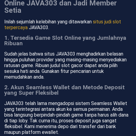
Online JAVA303 dan Jadi Member
Setia
Inilah sejumlah kelebihan yang ditawarkan
situs judi slot
terpercaya
JAVA303.
1. Tersedia Game Slot Online yang Jumlahnya
Ribuan
Sudah jelas bahwa situs JAVA303 menghadirkan belasan
hingga puluhan provider yang masing-masing menyediakan
ratusan game. Ribuan judul slot gacor dapat anda pilih
sesuka hati anda. Gunakan fitur pencarian untuk
memudahkan anda.
2. Akun Seamless Wallet dan Metode Deposit
yang Super Fleksibel
JAVA303 telah lama mengadopsi sistem Seamless Wallet
yang terintegrasi antara akun ke semua permainan. Anda
bisa langsung berpindah-pindah game tanpa harus alih dana
di tiap loby. Tak cuma itu, proses deposit juga sangat
fleksibel. Kami menerima depo dari transfer dari bank
maupun platform ewallet.