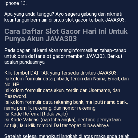
Iphone 13.
Apa yang anda tunggu? Ayo segera gabung dan nikmati
keuntungan bermain di situs slot gacor terbaik JAVA303.
Cara Daftar Slot Gacor Hari Ini Untuk
Punya Akun JAVA303
Pada bagian ini kami akan menginformasikan tahap-tahap
untuk cara daftar slot gacor member JAVA303. Berikut
adalah panduannya:
Klik tombol DAFTAR yang tersedia di situs JAVA303.
Isi kolom formulir data pribadi, terdiri dari Nama, Email, dan
No. HP.
Isi kolom formulir data akun, terdiri dari Username, dan
Password.
Isi kolom formulir data rekening bank, meliputi nama bank,
nama pemilik rekening, dan nomor rekening.
Isi Kode Referral (tidak wajib)
Isi Kode Validasi (captcha angka), centang pernyataan
setuju, lalu klik tombol Daftar tepat di bawahnya.
Setelah selesai mengikuti langkah di atas maka anda telah