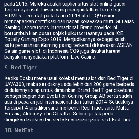
pada 2016. Mereka adalah suplier situs slot online gacor
terpercaya asal Taiwan yang mengandalkan teknologi
HTML5. Tercatat pada tahun 2018 slot CQ9 resmi
mendapatkan sertifikasi dari badan kelayakan mutu GLI alias
Gaming Laboratories International. Brand provider ini
bertumbuh kian pesat sejak keikutsertaannya pada ICE
Totally Gaming Expo 2019. Menjadikannya sebagai salah
satu perusahaan iGaming paling terkenal di kawasan ASEAN.
Selain game slot, di Indonesia CQ9 juga disukai karena
banyak menyediakan platform Live Casino.
9. Red Tiger
Ketika Bosku menelusuri koleksi menu slot dari Red Tiger di
JAVA303, maka setidaknya ada lebih dari 200 game berbeda
di dalamnya siap untuk dimainkan. Brand Red Tiger diketahui
sebagai bagian dari Evolution Gaming Group AB serta sudah
ada di pasaran judi internasional dari tahun 2014. Setidaknya
terdapat 4 jurisdiksi yang melisensi Red Tiger, yaitu Malta,
Britania, Alderney, dan Gibraltar. Sehingga tak perlu
diragukan lagi kualitas serta keamanan game slot Red Tiger.
10. NetEnt