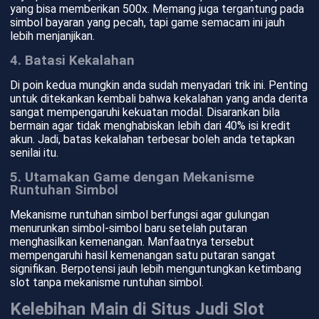
yang bisa memberikan 500x. Memang juga tergantung pada
simbol bayaran yang pecah, tapi game semacam ini jauh
lebih menjanjikan.
4. Batasi Kekalahan
Di poin kedua mungkin anda sudah menyadari trik ini. Penting
untuk ditekankan kembali bahwa kekalahan yang anda derita
sangat mempengaruhi kekuatan modal. Disarankan bila
bermain agar tidak menghabiskan lebih dari 40% isi kredit
akun. Jadi, batas kekalahan terbesar boleh anda tetapkan
senilai itu.
5. Utamakan Game dengan Mekanisme
Runtuhan Simbol
Mekanisme runtuhan simbol berfungsi agar gulungan
menurunkan simbol-simbol baru setelah putaran
menghasilkan kemenangan. Manfaatnya tersebut
mempengaruhi hasil kemenangan satu putaran sangat
signifikan. Berpotensi jauh lebih menguntungkan ketimbang
slot tanpa mekanisme runtuhan simbol.
Kelebihan Main di Situs Judi Slot