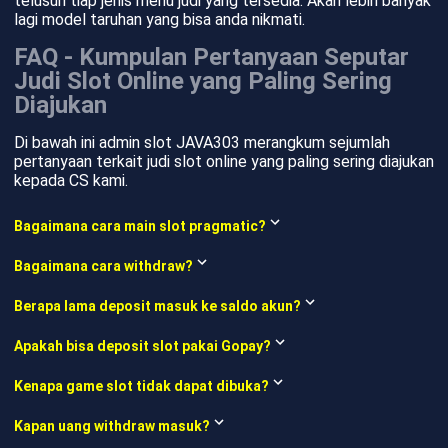
telusuri tiap jenis menu judi yang tersedia. Akan lebih banyak
lagi model taruhan yang bisa anda nikmati.
FAQ - Kumpulan Pertanyaan Seputar
Judi Slot Online yang Paling Sering
Diajukan
Di bawah ini admin slot JAVA303 merangkum sejumlah
pertanyaan terkait judi slot online yang paling sering diajukan
kepada CS kami.
Bagaimana cara main slot pragmatic?
Bagaimana cara withdraw?
Berapa lama deposit masuk ke saldo akun?
Apakah bisa deposit slot pakai Gopay?
Kenapa game slot tidak dapat dibuka?
Kapan uang withdraw masuk?