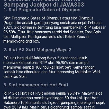
Gampang Jackpot di JAVA303
1. Slot Pragmatic Gates of Olympus
Slot Pragmatic Gates of Olympus atau slot Olympus
Pragmatic adalah game judi yang sudah ada sejak Februari
2021. Slot online ini terhitung bisa memberikan RTP sebesar
96,50%. Fitur-fitur bonusnya terdiri dari Scatter, Free Spin,
dan Multiplier. Konfigurasi reels slot Kakek Zeus ini
memboyong grid 6x5.
2. Slot PG Soft Mahjong Ways 2
PG slot berjudul Mahjong Ways 2 dirancang untuk
menawarkan potensi RTP slot 96,95% dan mampu
membayar sampai 100 ribu kali lipat bet. Kemenangan
terbaik bisa dihasilkan dari fitur Increasing Multiplier, Wild,
dan Free Spin.
3. Slot Habanero Hot Hot Fruit
RTP Slot Hot Hot Fruit adalah senilai 96,74%. Maxwin slot
ini diklaim mampu membayar hingga 50 ribu kali lipat bet.
Habanero telah merilis slot gacor gampang menang ini sejak
awal 2019 lalu. Masih terus digandrungi sampai saat ini