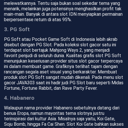
melewatkannya. Tentu saja bukan soal sekedar tema yang
menarik, melainkan juga potensinya menghasilkan profit tak
main-main. Banyak di antara slot IDN menyiapkan permainan
berpersentase return di atas 95%.
3. PG Soft
PG Soft atau Pocket Game Soft di Indonesia lebih akrab
disebut dengan PG Slot. Pada koleksi slot gacor satu ini
terdapat slot bertajuk Mahjong Ways 2, yang menjadi
favorit penjudi di seluruh dunia. Kualitas grafis slot PG Soft
menunjukan keseriusan provider situs slot gacor terpercaya
ini dalam membuat game. Grafiknya terlihat tajam dengan
rancangan segala aset visual yang berkarakter. Membuat
produk slot PG Soft sangat mudah dikenali. Pada menu slot
gacor JAVA303 saat ini hadir judi PG Slot baru seperti Midas
Fortune, Fortune Rabbit, dan Rave Party Fever.
4. Habanero
Walaupun nama provider Habanero sebetulnya datang dari
benua Eropa, namun mayoritas tema slotnya justru
terinspirasi dari kultur Asia. Misalnya saja yaitu, Koi Gate,
Soju Bomb, hingga Fa Cai Shen. Slot Koi Gate bahkan sukses