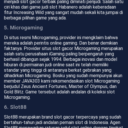
menjadi slot gacor terbaik paling diminati penjudi. Salah satu
ciri khas dari game judi slot Habanero adalah keberadaan
fitur Increasing Wild yang sangat mudah sekali kita jumpai di
berbagai pilihan game yang ada.
5. Microgaming
Di situs resmi Microgaming, provider ini mengklaim bahwa
mereka adalah perintis online gaming. Dan benar demikian
faktanya. Provider situs slot gacor Microgaming merupakan
salah satu perusahaan iGaming paling berpengaruh yang
berhasil dibangun sejak 1994. Berbagai inovasi dan model
hiburan di permainan judi online saat ini telah memiliki
standar yang tinggi di antaranya berkat gebrakan yang
dihadirkan Microgaming. Bosku yang sudah mempunyai akun
member JAVA303 kami rekomendasikan slot Microgaming
berjudul Zeus Ancient Fortunes, Master of Olympus, dan
Gold Blitz. Game tersebut adalah andalan di koleksi slot
Microgaming.
6. Slot88
Slot88 merupakan brand slot gacor terpercaya yang sudah
bertahun-tahun jadi andalan pemain slot di Indonesia. Agen
Slot88 menawarkan ratusan judul slot online dengan tingkat