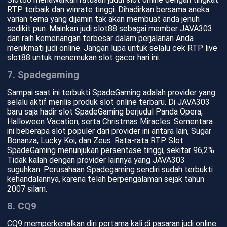
RTP terbaik dan winrate tinggi. Dihadirkan bersama aneka
varian tema yang dijamin tak akan membuat anda jenuh
sedikit pun. Mainkan judi slot88 sebagai member JAVA303
dan raih kemenangan terbesar dalam perjalanan Anda
menikmati judi online. Jangan lupa untuk selalu cek RTP live
slot88 untuk menemukan slot gacor hari ini.
7. Spadegaming
Sampai saat ini terbukti SpadeGaming adalah provider yang
selalu aktif merilis produk slot online terbaru. Di JAVA303
baru saja hadir slot SpadeGaming berjudul Panda Opera,
Halloween Vacation, serta Christmas Miracles. Sementara
ini beberapa slot populer dari provider ini antara lain, Sugar
Bonanza, Lucky Koi, dan Zeus. Rata-rata RTP Slot
SpadeGaming menunjukan persentase tinggi, sekitar 96,2%.
Tidak kalah dengan provider lainnya yang JAVA303
suguhkan. Perusahaan Spadegaming sendiri sudah terbukti
kehandalannya, karena telah berpengalaman sejak tahun
2007 silam.
8. CQ9
CQ9 memperkenalkan diri pertama kali di pasaran judi online