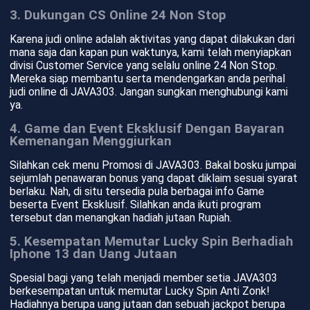
3. Dukungan CS Online 24 Non Stop
Karena judi online adalah aktivitas yang dapat dilakukan dari
mana saja dan kapan pun waktunya, kami telah menyiapkan
divisi Customer Service yang selalu online 24 Non Stop.
Mereka siap membantu serta mendengarkan anda perihal
judi online di JAVA303. Jangan sungkan menghubungi kami
ya.
4. Game dan Event Eksklusif Dengan Bayaran
Kemenangan Menggiurkan
Silahkan cek menu Promosi di JAVA303. Bakal bosku jumpai
sejumlah penawaran bonus yang dapat diklaim sesuai syarat
berlaku. Nah, di situ tersedia pula berbagai info Game
beserta Event Eksklusif. Silahkan anda ikuti program
tersebut dan menangkan hadiah jutaan Rupiah.
5. Kesempatan Memutar Lucky Spin Berhadiah
Iphone 13 dan Uang Jutaan
Spesial bagi yang telah menjadi member setia JAVA303
berkesempatan untuk memutar Lucky Spin Anti Zonk!
Hadiahnya berupa uang jutaan dan sebuah jackpot berupa