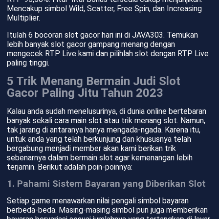
Mencakup simbol Wild, Scatter, Free Spin, dan Increasing
Multiplier.
Itulah 6 bocoran slot gacor hari ini di JAVA303. Temukan
lebih banyak slot gacor gampang menang dengan
mengecek RTP Live kami dan pilihlah slot dengan RTP Live
paling tinggi.
5 Trik Menang Bermain Judi Slot
Gacor Paling Jitu Tahun 2023
Kalau anda sudah menelusurinya, di dunia online bertebaran
banyak sekali cara main slot atau trik menang slot. Namun,
tak jarang di antaranya hanya mengada-ngada. Karena itu,
untuk anda yang telah berkunjung dan khususnya telah
bergabung menjadi member akan kami berikan trik
sebenarnya dalam bermain slot agar kemenangan lebih
terjamin. Berikut adalah poin-poinnya:
1. Pahami Sistem Bayaran yang Diberikan Slot
Setiap game menawarkan nilai pengali simbol bayaran
berbeda-beda. Masing-masing simbol pun juga memberikan